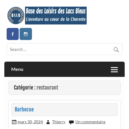
Skip
to
content
Vivez l’aventure au cœur de la Charente
Base de loisirs des Lacs Bleus
Menu
Catégorie :
restaurant
Barbecue
mars 30, 2024
Thierry
Un commentaire