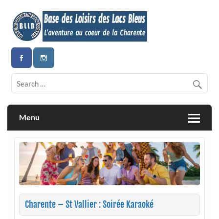
Skip
to
content
Vivez l’aventure au cœur de la Charente
Base de loisirs des Lacs Bleus
Menu
Charente – St Vallier : Soirée Karaoké